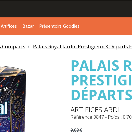
Artifices
Bazar
Présentoirs
Goodies
es Compacts
Palais Royal Jardin Prestigieux 3 Départs 
PALAIS 
PRESTIG
DÉPARTS
ARTIFICES ARDI
Référence
9847
-
Poids : 0.70
9,08 €