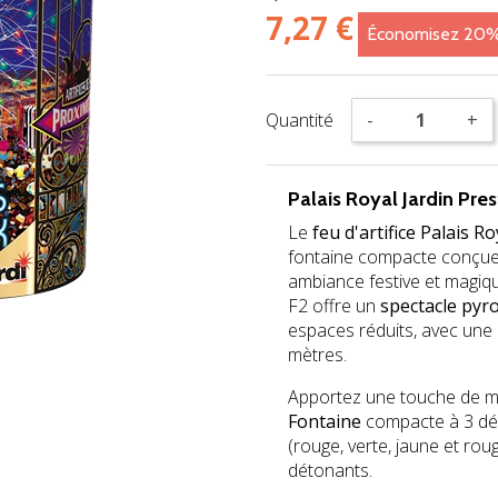
7,27 €
Économisez 20
Quantité
-
+
Palais Royal Jardin Pre
Le
feu d'artifice Palais R
fontaine compacte conçue 
ambiance festive et magiqu
F2 offre un
spectacle pyr
espaces réduits, avec une
mètres.
Apportez une touche de m
Fontaine
compacte à 3 dép
(rouge, verte, jaune et rouge
détonants.