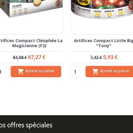
rtifices Compact Star Cluster
Artifice compact Little Big
(F2)
Hector F2
Prix de base
Prix
Prix de base
Prix
11,93 €
3,93 €
14,92 €
4,92 €


Ajouter au panier
Ajouter au panier
s offres spéciales