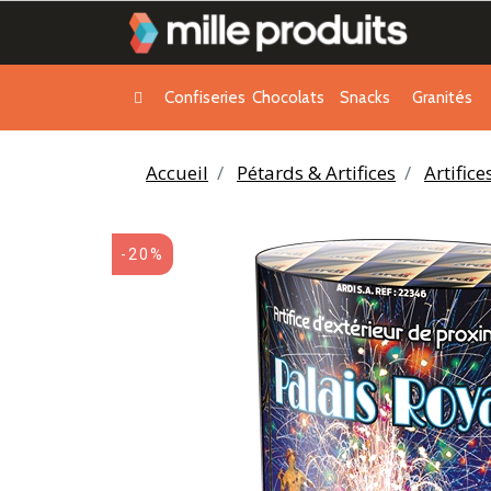
Confiseries
Chocolats
Snacks
Granités
Accueil
Pétards & Artifices
Artific
-20%