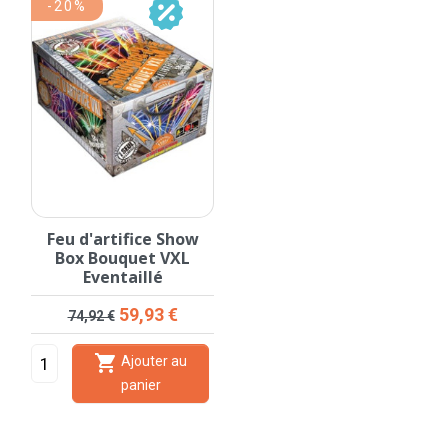
-20%
Feu d'artifice Show
Box Bouquet VXL
Eventaillé
Prix de base
Prix
59,93 €
74,92 €

Ajouter au
panier