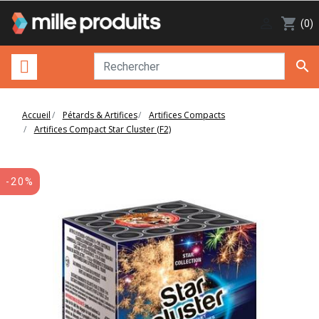

shopping_cart
(0)

Accueil
Pétards & Artifices
Artifices Compacts
Artifices Compact Star Cluster (F2)
-20%