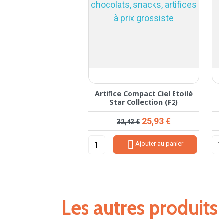
Artifice Compact Ciel Etoilé
Star Collection (F2)
Prix de base
Prix
25,93 €
32,42 €

Ajouter au panier
Les autres produit