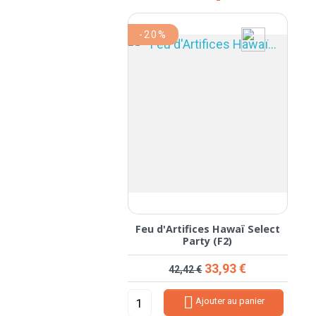
-20%
Feu d'Artifices Hawaï Select
Party (F2)
Prix de base
Prix
33,93 €
42,42 €

Ajouter au panier