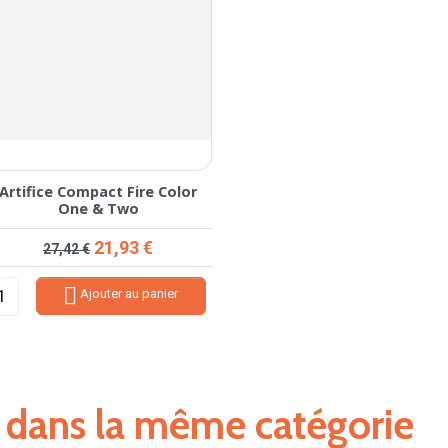
Artifice Compact Fire Color
One & Two
Prix de base
Prix
21,93 €
27,42 €

Ajouter au panier
s dans la même catégorie