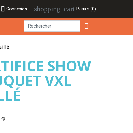

shopping_cart
Panier
Connexion
(0)

illé
RTIFICE SHOW
UQUET VXL
LLÉ
 kg