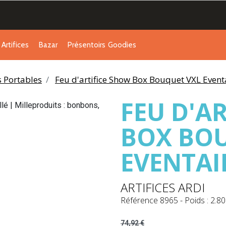
Artifices
Bazar
Présentoirs
Goodies
s Portables
Feu d'artifice Show Box Bouquet VXL Eventa
FEU D'A
BOX BO
EVENTAI
ARTIFICES ARDI
Référence
8965
-
Poids : 2.80
74,92 €