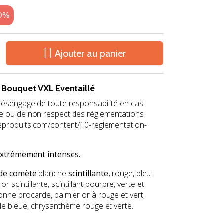
20%

Ajouter au panier
x Bouquet VXL Eventaillé
désengage de toute responsabilité en cas
se ou de non respect des réglementations
leproduits.com/content/10-reglementation-
extrêmement intenses.
de comète
blanche
scintillante,
rouge, bleu
 scintillante, scintillant pourpre, verte et
nne brocarde, palmier or à rouge et vert,
le bleue, chrysanthème rouge et verte.