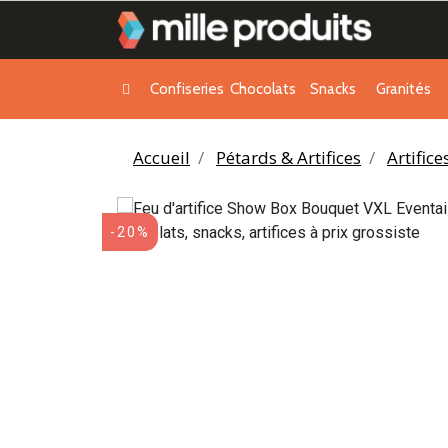
Confiseries
Chocolats
Snacks
Granités
Accueil
Pétards & Artifices
Artifice
-20%