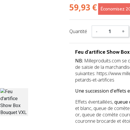
59,93 €
Économisez 
Quantité
-
+
Feu d'artifice Show Bo
NB:
Milleproduits.com se 
de saisie de la marchandi
suivantes: https://www.mil
petards-et-artifices
Une succession d'effets 
Effets éventaillées,
queue 
et blanc, queue de comète or
or, queue de comète couro
couronne brocarde et étoi