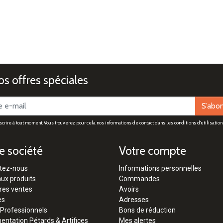
s offres spéciales
S’abo
rire à tout moment. Vous trouverez pour cela nos informations de contact dans les conditions d'utilisation 
e société
Votre compte
tez-nous
Informations personnelles
ux produits
Commandes
res ventes
Avoirs
es
Adresses
 Professionnels
Bons de réduction
ntation Pétards & Artifices
Mes alertes