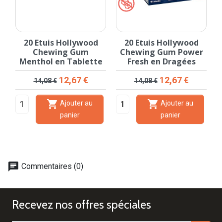
20 Etuis Hollywood
20 Etuis Hollywood
Chewing Gum
Chewing Gum Power
s
Menthol en Tablette
Fresh en Dragées
Prix de base
Prix
Prix de base
Prix
12,67 €
12,67 €
14,08 €
14,08 €


Ajouter au
Ajouter au
panier
panier
chat
Commentaires (0)
Recevez nos offres spéciales