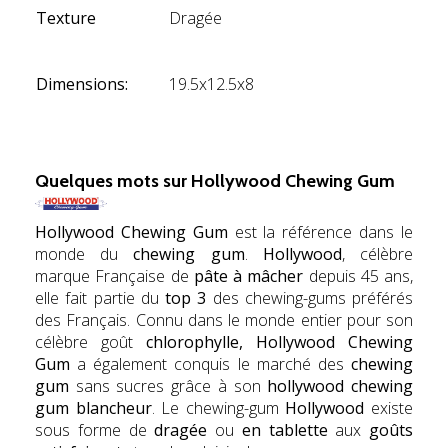
Texture
Dragée
Dimensions:
19.5x12.5x8
hyg
Quelques mots sur
Hollywood Chewing Gum
Hollywood Chewing Gum
est la référence dans le
monde du
chewing gum
.
Hollywood
, célèbre
marque Française de
pâte à mâcher
depuis 45 ans,
elle fait partie du
top 3
des chewing-gums préférés
des Français. Connu dans le monde entier pour son
célèbre goût
chlorophylle, Hollywood Chewing
Gum
a également conquis le marché des
chewing
gum
sans sucres grâce à son
hollywood chewing
gum blancheur
. Le chewing-gum
Hollywood
existe
sous forme de
dragée
ou
en tablette
aux
goûts