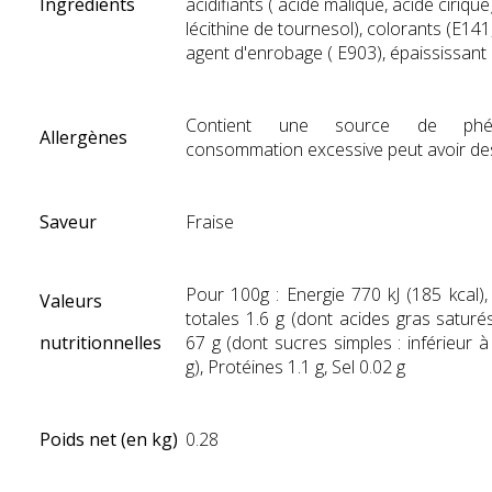
Ingrédients
acidifiants ( acide malique, acide cirique)
lécithine de tournesol), colorants (E141
agent d'enrobage ( E903), épaississant
Contient une source de phény
Allergènes
consommation excessive peut avoir des 
Saveur
Fraise
Pour 100g : Energie 770 kJ (185 kcal)
Valeurs
totales 1.6 g (dont acides gras saturés
nutritionnelles
67 g (dont sucres simples : inférieur à 
g), Protéines 1.1 g, Sel 0.02 g
Poids net (en kg)
0.28