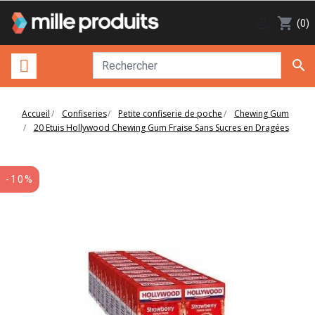

shopping_cart
(0)

Accueil
Confiseries
Petite confiserie de poche
Chewing Gum
20 Etuis Hollywood Chewing Gum Fraise Sans Sucres en Dragées
-10%