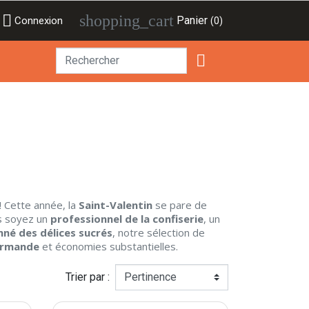

shopping_cart
Panier
Connexion
(0)

! Cette année, la
Saint-Valentin
se pare de
us soyez un
professionnel de la confiserie
, un
nné des
délices sucrés
, notre sélection de
rmande
et économies substantielles.
Trier par :