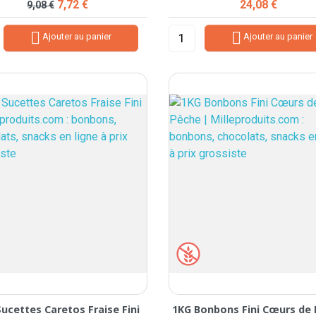
Prix de base
Prix
Prix
7,72 €
24,08 €
9,08 €


Ajouter au panier
Ajouter au panier
Sucettes Caretos Fraise Fini
1KG Bonbons Fini Cœurs de