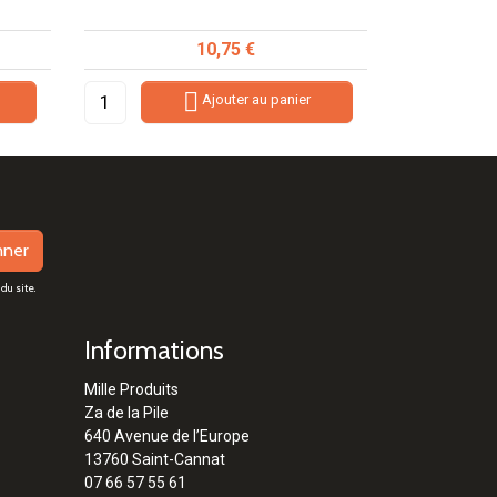
Prix
10,75 €

Ajouter au panier
nner
du site.
Informations
Mille Produits
Za de la Pile
640 Avenue de l’Europe
13760 Saint-Cannat
07 66 57 55 61