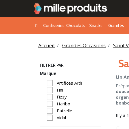
Confiseries
Chocolats
Snacks
Granités
Accueil
Grandes Occasions
Saint V
Sa
FILTRER PAR
Marque
Un Am
Artifices Ardi
Prépar
Fini
douceu
Fizzy
organ
bonbo
Haribo
Patrelle
Il y a 
Vidal