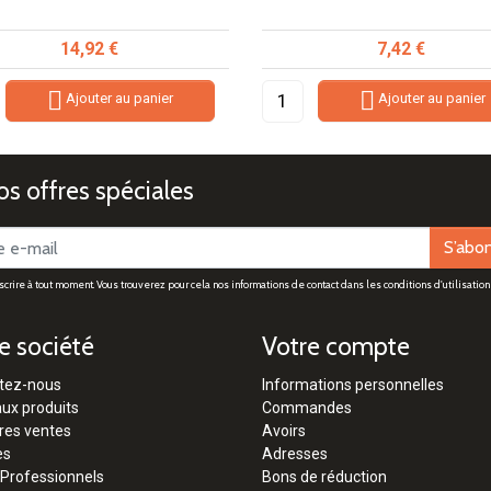
Prix
Prix
14,92 €
7,42 €


Ajouter au panier
Ajouter au panier
s offres spéciales
S’abo
rire à tout moment. Vous trouverez pour cela nos informations de contact dans les conditions d'utilisation 
e société
Votre compte
tez-nous
Informations personnelles
ux produits
Commandes
res ventes
Avoirs
es
Adresses
 Professionnels
Bons de réduction