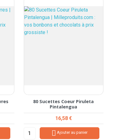
vres
80 Sucettes Coeur Piruleta
Pintalengua
Prix
16,58 €

Ajouter au panier