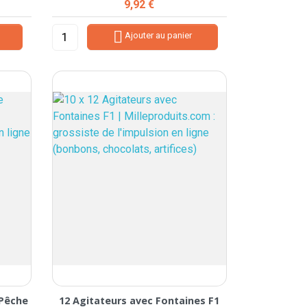
Prix
9,92 €

Ajouter au panier
 Pêche
12 Agitateurs avec Fontaines F1