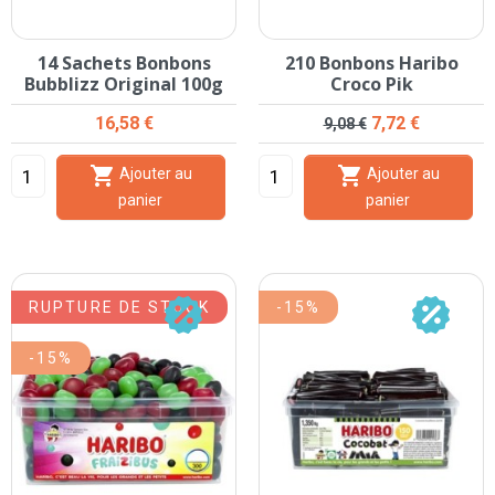
14 Sachets Bonbons
210 Bonbons Haribo
Bubblizz Original 100g
Croco Pik
Prix
Prix de base
Prix
16,58 €
7,72 €
9,08 €


Ajouter au
Ajouter au
panier
panier
RUPTURE DE STOCK
-15%
-15%