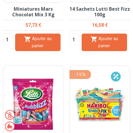
Miniatures Mars
14 Sachets Lutti Best Fizz
Chocolat Mix 3 Kg
100g
Prix
Prix
57,73 €
16,58 €


Ajouter au
Ajouter au
panier
panier
-15%