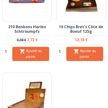
210 Bonbons Haribo
10 Chips Bret's Côte de
Schtroumpfs
Boeuf 125g
Prix de base
Prix
Prix
7,72 €
13,18 €
9,08 €


Ajouter au
Ajouter au
panier
panier