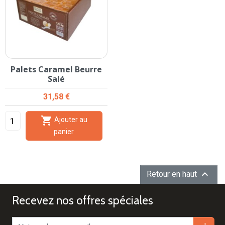
Palets Caramel Beurre
Salé
Prix
31,58 €

Ajouter au
panier

Retour en haut
Recevez nos offres spéciales