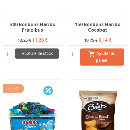
300 Bonbons Haribo
150 Bonbons Haribo
Fraizibus
Cocobat
Prix de base
Prix
Prix de base
Prix
11,26 €
9,14 €
13,25 €
10,75 €

Rupture de stock
Ajouter au
panier
-15%