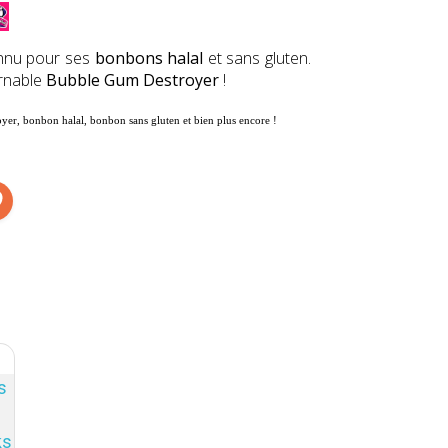
onnu pour ses
bonbons halal
et sans gluten.
urnable
Bubble Gum Destroyer
!
oyer
, bonbon halal, bonbon sans gluten
et bien plus encore !