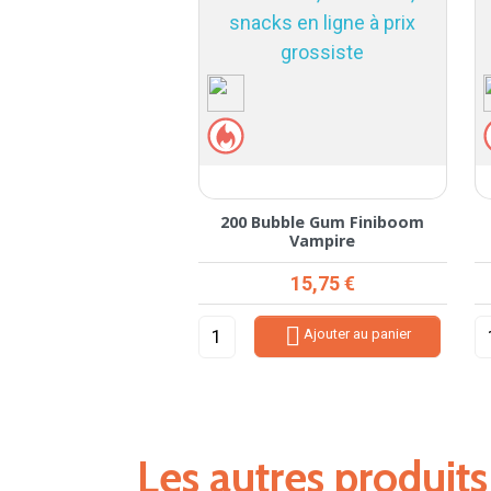
200 Bubble Gum Finiboom
Vampire
Prix
15,75 €

Ajouter au panier
Les autres produit