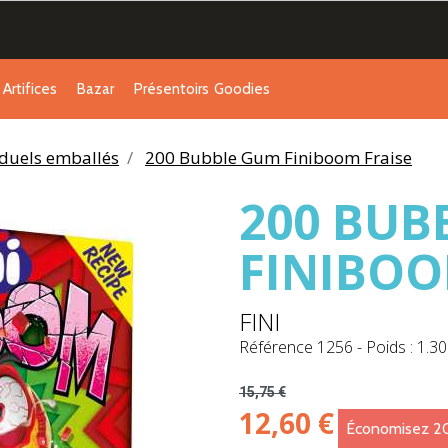
Artifices
Bazar
Présentoirs
Goodies
duels emballés
200 Bubble Gum Finiboom Fraise
200 BUB
FINIBOO
FINI
Référence
1256
-
Poids : 1.30
15,75 €
12,60 €
Économisez 