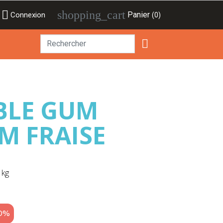

shopping_cart
Panier
Connexion
(0)

BLE GUM
M FRAISE
 kg
20%