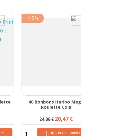
-15%
e
40 Bonbons Haribo Mega
36 Tubes Tubbl
Roulette Cola
Framboise
Prix de base
Prix
Prix
20,47 €
26,58 €
24,08 €


Ajouter au panier
Ajouter au