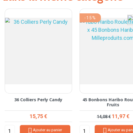
-15%
36 Colliers Perly Candy
45 Bonbons Haribo Roulett
Fruits
Prix
Prix de base
Prix
15,75 €
11,97 €
14,08 €


Ajouter au panier
Ajouter au panier