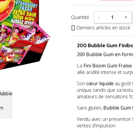
Quantité
-
+

Derniers articles en stock
200 Bubble Gum Finibo
200 Bubble Gum en forme 
La
Fini Boom Gum Fraise
allie acidité intense et surp
Son
cœur liquide
au goût f
unique, tandis que sa textu
amateurs de sensations fo
Sans gluten,
Bubble Gum 
Vendu avec un présentoir fac
ventes d'impulsion.