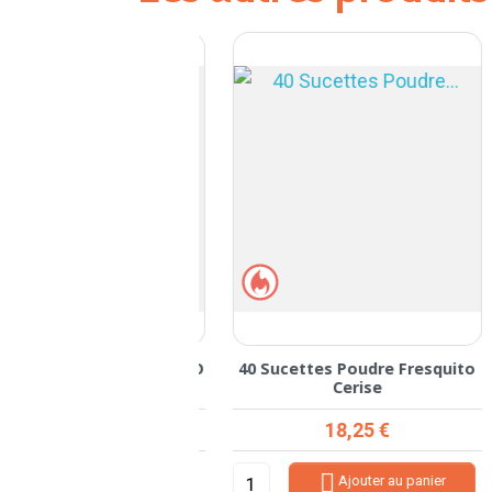
AM MAOMIXX HARIBO
40 Sucettes Poudre Fresquito
Cerise
rix de base
Prix
Prix
8,78 €
18,25 €
0,33 €


Ajouter au panier
Ajouter au panier