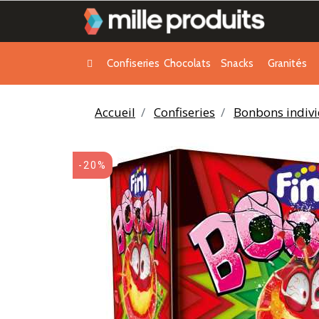
Confiseries
Chocolats
Snacks
Granités
Accueil
Confiseries
Bonbons indivi
-20%