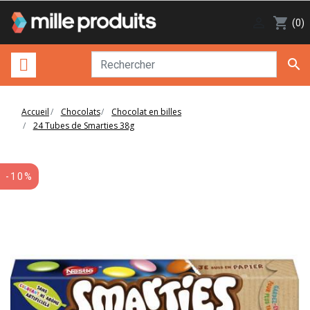

shopping_cart
(0)

Accueil
Chocolats
Chocolat en billes
24 Tubes de Smarties 38g
-10%