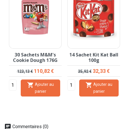
30 Sachets M&M's
14 Sachet Kit Kat Ball
Cookie Dough 176G
100g
Prix de base
Prix
Prix de base
Prix
110,82 €
32,33 €
123,13 €
35,92 €


Ajouter au
Ajouter au
panier
panier
chat
Commentaires (0)