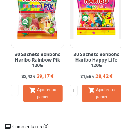
30 Sachets Bonbons
30 Sachets Bonbons
0
Haribo Rainbow Pik
Haribo Happy Life
120G
120G
Prix de base
Prix
Prix de base
Prix
29,17 €
28,42 €
32,42 €
31,58 €


Ajouter au
Ajouter au
panier
panier
chat
Commentaires (0)