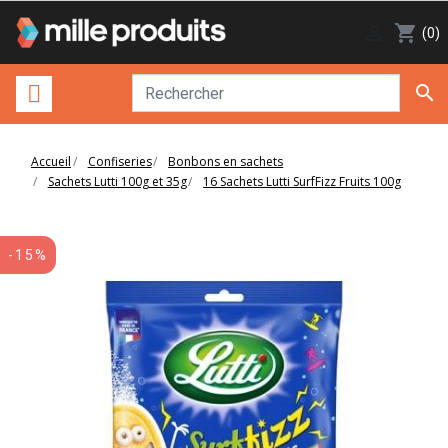

shopping_cart
(0)

Accueil
Confiseries
Bonbons en sachets
Sachets Lutti 100g et 35g
16 Sachets Lutti SurfFizz Fruits 100g
-15%