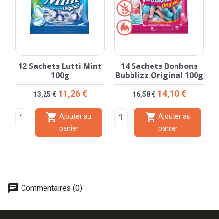
g
12 Sachets Lutti Mint
14 Sachets Bonbons
1
100g
Bubblizz Original 100g
Prix de base
Prix
Prix de base
Prix
11,26 €
14,10 €
13,25 €
16,58 €


Ajouter au
Ajouter au
panier
panier
chat
Commentaires (0)