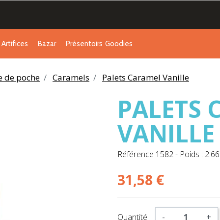
Artifices
Bazar
Présentoirs
Goodies
ie de poche
Caramels
Palets Caramel Vanille
PALETS 
VANILLE
Référence
1582
-
Poids : 2.66
31,58 €
Quantité
-
+