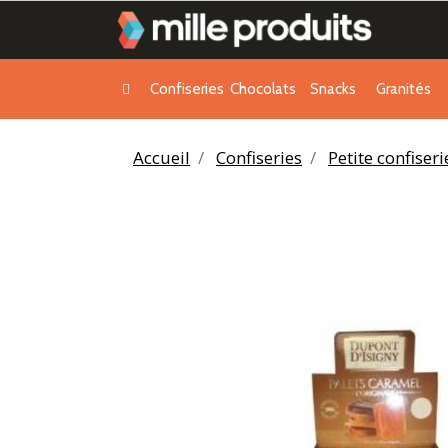
Confiseries
Chocolats
Snacks
Granités
Accueil
Confiseries
Petite confiser