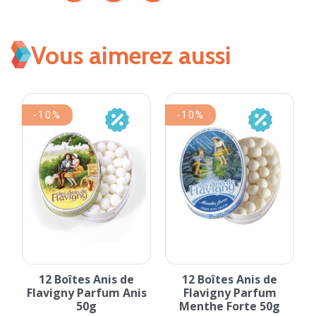
Vous aimerez aussi
-10%
-10%
12 Boîtes Anis de
12 Boîtes Anis de
Flavigny Parfum Anis
Flavigny Parfum
.
50g
Menthe Forte 50g