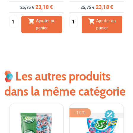
Prix de base
Prix
Prix de base
Prix
23,18 €
23,18 €
25,75 €
25,75 €


Ajouter au
Ajouter au
panier
panier
Les autres produits
dans la même catégorie
-10%