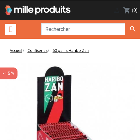

shopping_cart
(0)

Accueil
Confiseries
60 pains Haribo Zan
-15%