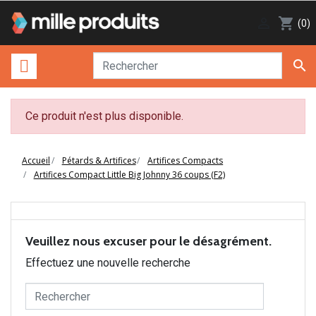

shopping_cart
(0)

Ce produit n'est plus disponible.
Accueil
Pétards & Artifices
Artifices Compacts
Artifices Compact Little Big Johnny 36 coups (F2)
Veuillez nous excuser pour le désagrément.
Effectuez une nouvelle recherche
