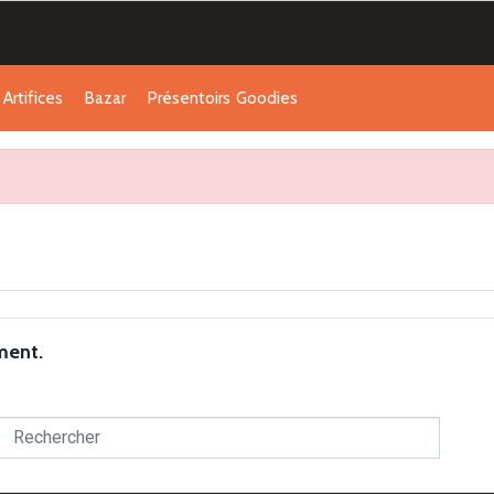
Artifices
Bazar
Présentoirs
Goodies
ment.
