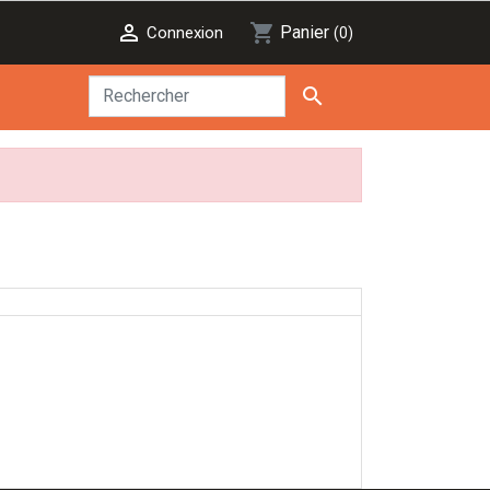

shopping_cart
Panier
Connexion
(0)
