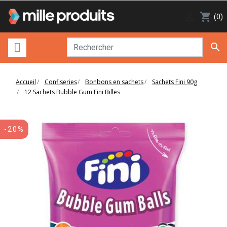

shopping_cart
(0)

Accueil
Confiseries
Bonbons en sachets
Sachets Fini 90g
12 Sachets Bubble Gum Fini Billes
-20%