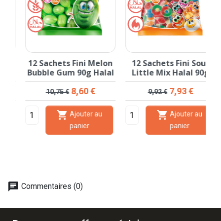
12 Sachets Fini Melon
12 Sachets Fini Sour
g
Bubble Gum 90g Halal
Little Mix Halal 90g
Prix de base
Prix
Prix de base
Prix
8,60 €
7,93 €
10,75 €
9,92 €


Ajouter au
Ajouter au
panier
panier
chat
Commentaires (0)