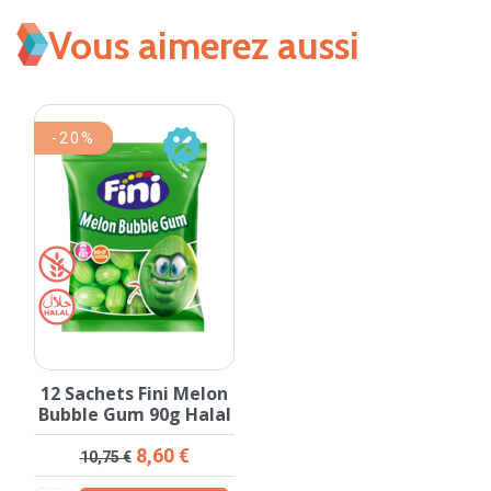
Vous aimerez aussi
-20%
12 Sachets Fini Melon
Bubble Gum 90g Halal
Prix de base
Prix
8,60 €
10,75 €