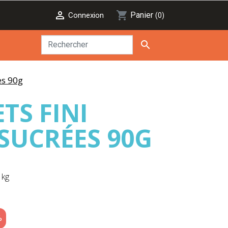

shopping_cart
Panier
Connexion
(0)

es 90g
TS FINI
SUCRÉES 90G
 kg
%