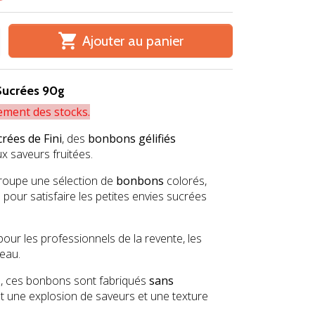

Ajouter au panier
 Sucrées 90g
ement des stocks.
rées de Fini
, des
bonbons gélifiés
x saveurs fruitées.
roupe une sélection de
bonbons
colorés,
pour satisfaire les petites envies sucrées
pour les professionnels de la revente, les
deau.
s, ces bonbons sont fabriqués
sans
t une explosion de saveurs et une texture