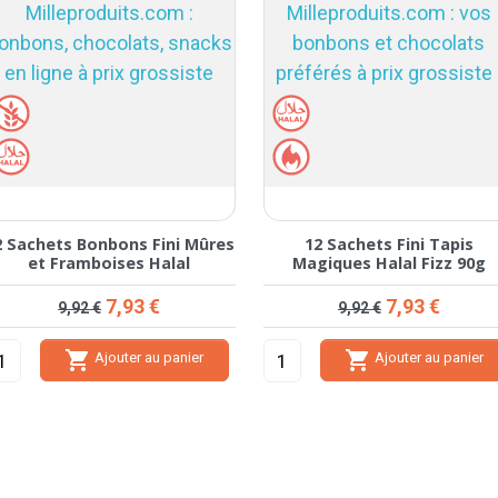
2 Sachets Bonbons Fini Mûres
12 Sachets Fini Tapis
et Framboises Halal
Magiques Halal Fizz 90g
Prix de base
Prix
Prix de base
Prix
7,93 €
7,93 €
9,92 €
9,92 €


Ajouter au panier
Ajouter au panier