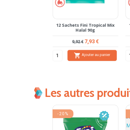
ts Fini Bisous Fraise
12 Sachets Fini Tropical Mix
Halal 90g
Halal 90g
Prix de base
Prix
Prix de base
Prix
7,93 €
7,93 €
9,92 €
9,92 €


Ajouter au panier
Ajouter au panier
Les autres produ
-20%