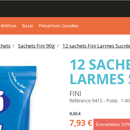
Artifices
Bazar
Présentoirs
Goodies
chets
Sachets Fini 90g
12 sachets Fini Larmes Sucré
12 SACHE
LARMES 
FINI
Référence
9415
-
Poids : 1.40
9,92 €
7,93 €
Économisez 20