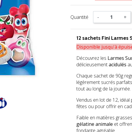
Quantité
-
+
12 sachets Fini Larmes
Disponible jusqu'à épuis
Découvrez les
Larmes Suc
délicieusement
acidulés
au
Chaque sachet de 90g reg
légèrement sucrés parfaits 
tout au long de la journée.
Vendus en lot de 12, idéal 
fêtes ou pour offrir en ca
Faible en matières grasse
gélatine animale
et offren
fondante agréable.