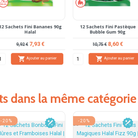
12 Sachets Fini Bananes 90g
12 Sachets Fini Pastèque
Halal
Bubble Gum 90g
Prix de base
Prix
Prix de base
Prix
7,93 €
8,60 €
9,92 €
10,75 €


Ajouter au panier
Ajouter au panier
its dans la même catégorie
-20%
-20%