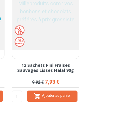
12 Sachets Fini Fraises
12 Sachets Fini Oeuf
Sauvages Lisses Halal 90g
Halal 90g
Prix de base
Prix
Prix de bas
Prix
7,93 €
7,93 
9,92 €
9,92 €


Ajouter au panier
Ajouter a