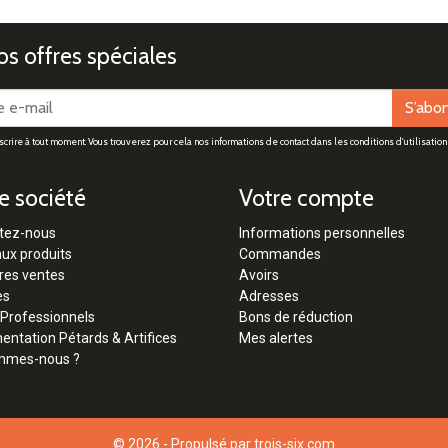
s offres spéciales
S’abo
rire à tout moment. Vous trouverez pour cela nos informations de contact dans les conditions d'utilisation 
e société
Votre compte
tez-nous
Informations personnelles
ux produits
Commandes
res ventes
Avoirs
es
Adresses
 Professionnels
Bons de réduction
ntation Pétards & Artifices
Mes alertes
mmes-nous ?
© 2026 - Propulsé par
trois-six.com