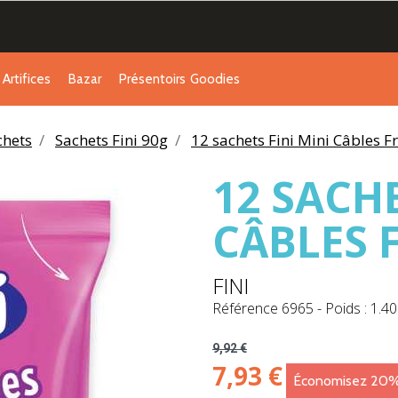
Artifices
Bazar
Présentoirs
Goodies
chets
Sachets Fini 90g
12 sachets Fini Mini Câbles F
12 SACHE
CÂBLES 
FINI
Référence
6965
-
Poids : 1.40
9,92 €
7,93 €
Économisez 20