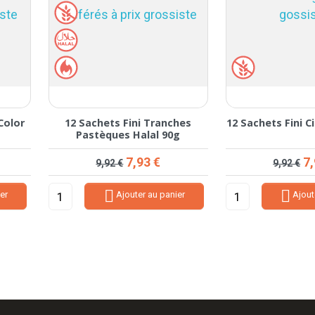
2 Sachets Fini Cinema Mix 90g
12 Sachets Fini Bouteilles Co
Fizz Halal 90g
Prix de base
Prix
Prix de base
Prix
7,93 €
7,93 €
9,92 €
9,92 €


Ajouter au panier
Ajouter au panier