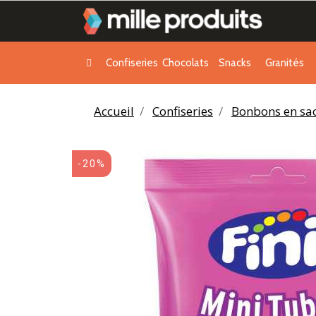
Confiseries
Chocolats
Snacks
Granités
Accueil
Confiseries
Bonbons en sa
-20%