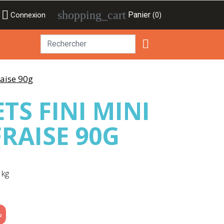

shopping_cart
Panier
Connexion
(0)

raise 90g
TS FINI MINI
FRAISE 90G
 kg
%