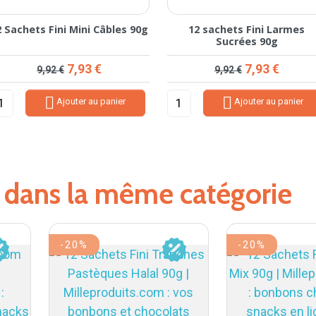
2 Sachets Fini Mini Câbles 90g
12 sachets Fini Larmes
Sucrées 90g
Prix de base
Prix
Prix de base
Prix
7,93 €
7,93 €
9,92 €
9,92 €


Ajouter au panier
Ajouter au panier
s dans la même catégorie
-20%
-20%