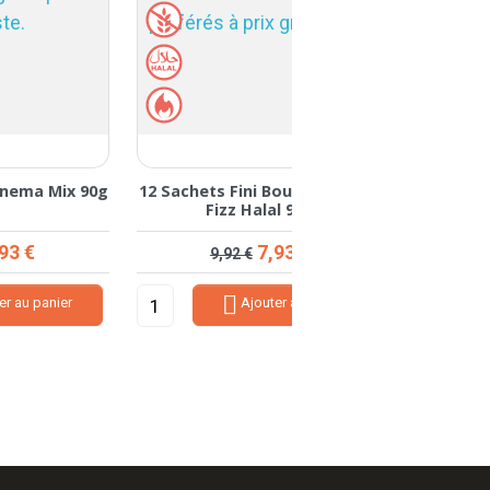
la
12 sachets Fini Ceintures
12 Sachets Fini Ours
Multifruits Fizz 90g
Halal 90g
Prix de base
Prix
Prix de bas
Prix
7,93 €
7,93 
9,92 €
9,92 €


Ajouter au panier
Ajouter au