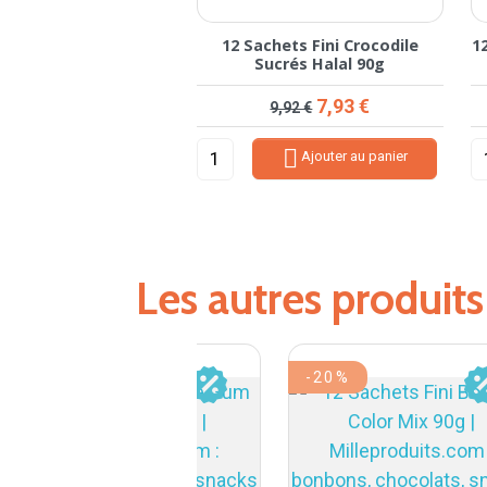
12 Sachets Fini Crocodile
1
Sucrés Halal 90g
Prix de base
Prix
7,93 €
9,92 €

Ajouter au panier
Les autres produit
-20%