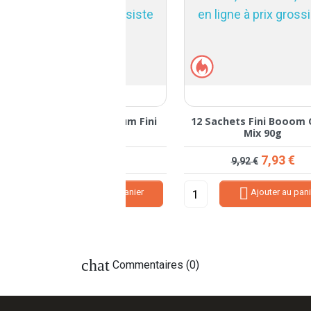
ets Fini Booom Color
12 Sachets Fini Tranches
1
Mix 90g
Pastèques Halal 90g
Prix de base
Prix
Prix de base
Prix
7,93 €
7,93 €
9,92 €
9,92 €


Ajouter au panier
Ajouter au panier
chat
Commentaires (0)