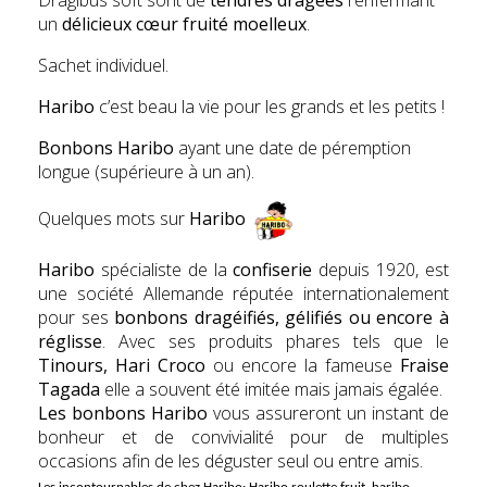
Dragibus soft sont de
tendres dragées
renfermant
un
délicieux cœur fruité moelleux
.
Sachet individuel.
Haribo
c’est beau la vie pour les grands et les petits !
Bonbons Haribo
ayant une date de péremption
longue (supérieure à un an).
Quelques mots sur
Haribo
Haribo
spécialiste de la
confiserie
depuis 1920, est
une société Allemande réputée internationalement
pour ses
bonbons dragéifiés, gélifiés ou encore à
réglisse
. Avec ses produits phares tels que le
Tinours, Hari Croco
ou encore la fameuse
Fr
aise
Tagada
elle a souvent été imitée mais jamais égalée.
Les bonbons Haribo
vous assureront un instant de
bonheur et de convivialité pour de multiples
occasions afin de les déguster seul ou entre amis.