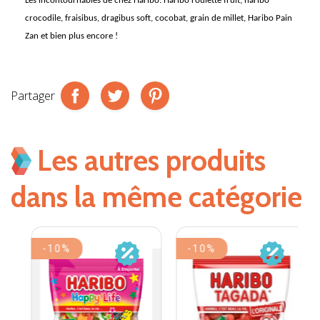
Les incontournables de chez
Haribo
: Haribo roulette fruit, haribo
crocodile, fraisibus, dragibus soft, cocobat, grain de millet, Haribo Pain
Zan et bien plus encore !
Partager
Les autres produits
dans la même catégorie
-10%
-10%