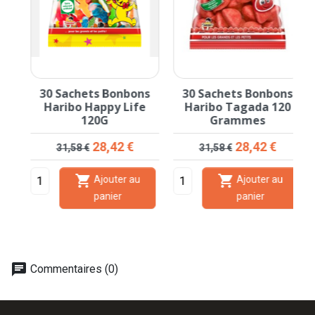
30 Sachets Bonbons
30 Sachets Bonbons
G
Haribo Happy Life
Haribo Tagada 120
120G
Grammes
Prix de base
Prix
Prix de base
Prix
28,42 €
28,42 €
31,58 €
31,58 €


Ajouter au
Ajouter au
panier
panier
chat
Commentaires (0)