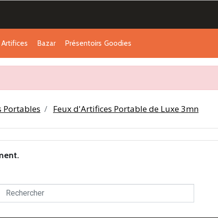
Artifices
Bazar
Présentoirs
Goodies
s Portables
Feux d'Artifices Portable de Luxe 3mn
ment.
