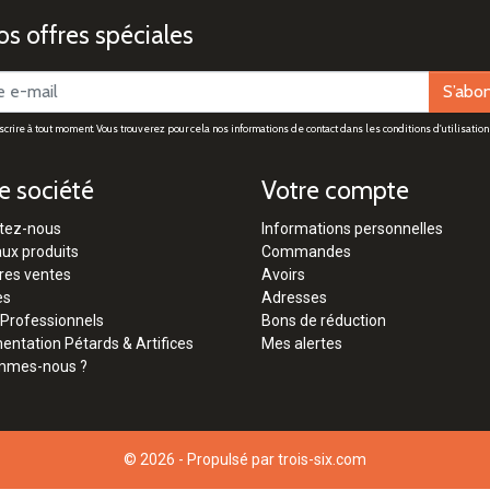
s offres spéciales
S’abo
rire à tout moment. Vous trouverez pour cela nos informations de contact dans les conditions d'utilisation 
e société
Votre compte
tez-nous
Informations personnelles
ux produits
Commandes
res ventes
Avoirs
es
Adresses
 Professionnels
Bons de réduction
ntation Pétards & Artifices
Mes alertes
mmes-nous ?
© 2026 - Propulsé par
trois-six.com