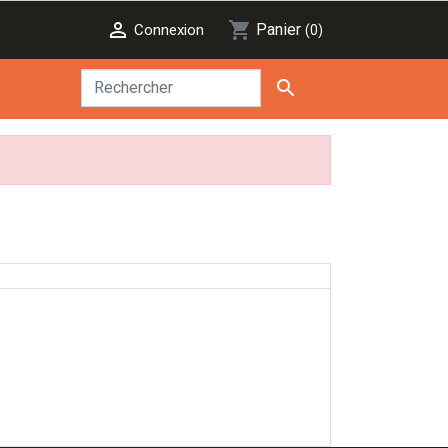

shopping_cart
Panier
Connexion
(0)
