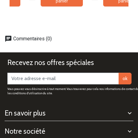
panier
panier
chat
Commentaires (0)
Recevez nos offres spéciales
ok
Vous pouvez vous désinscrire à tout moment. Vous trouverez pour cela nos informations de contact d
les conditions d'utilisation du site.
En savoir plus
Notre société