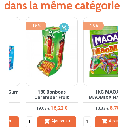
dans la même catégorie
-15%
-15%
m
180 Bonbons
1KG MAOAM
3
Carambar Fruit
MAOMIXX HARIBO
Prix de base
Prix
Prix de base
Prix
16,22 €
8,78 €
19,08 €
10,33 €


Ajouter au
Ajouter au