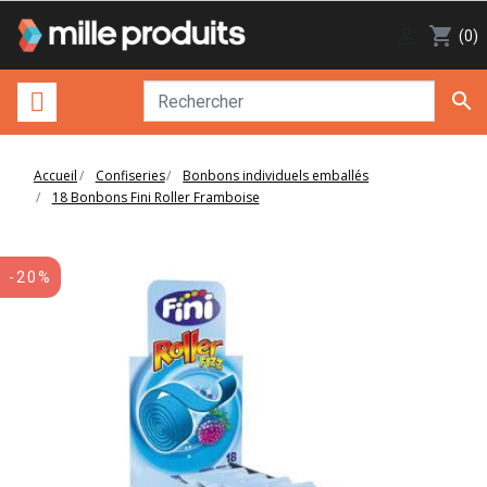

shopping_cart
(0)

Accueil
Confiseries
Bonbons individuels emballés
18 Bonbons Fini Roller Framboise
-20%