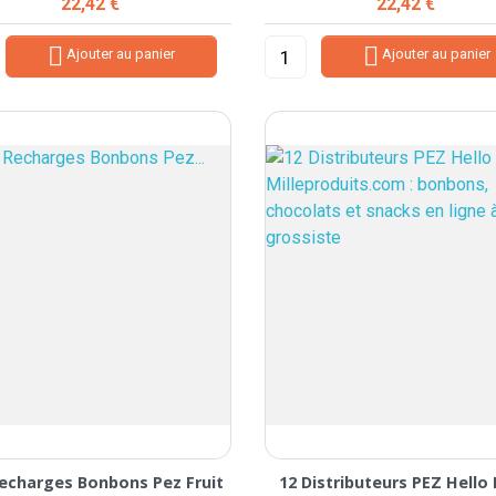
Prix
Prix
22,42 €
22,42 €


Ajouter au panier
Ajouter au panier
echarges Bonbons Pez Fruit
12 Distributeurs PEZ Hello 