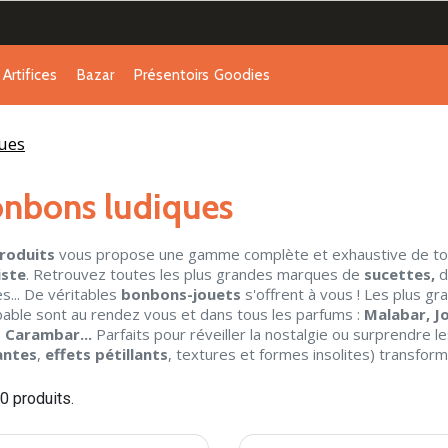
Artifices
Bazar
Présentoirs
Goodies
ues
nbons ludiques
produits
vous propose une gamme complète et exhaustive de to
iste
. Retrouvez toutes les plus grandes marques de
sucettes,
d
es... De véritables
bonbons-jouets
s'offrent à vous ! Les plus 
able sont au rendez vous et dans tous les parfums :
Malabar,
J
,
Carambar...
Parfaits pour réveiller la nostalgie ou surprendre le
antes
,
effets pétillants
, textures et formes insolites) transfo
90 produits.