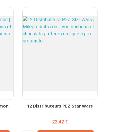
emon
12 Distributeurs PEZ Star Wars
Prix
22,42 €