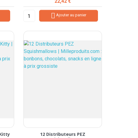
Prix
22,42 €

Ajouter au panier
Kitty
12 Distributeurs PEZ