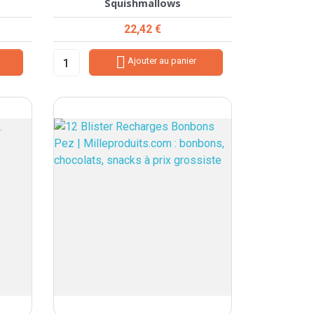
Squishmallows
Prix
22,42 €

Ajouter au panier