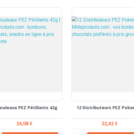
Rouleaux PEZ Pétillants 42g
12 Distributeurs PEZ Pok
Prix
Prix
24,08 €
22,42 €