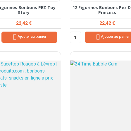
Figurines Bonbons PEZ Toy
12 Figurines Bonbons Pez D
Story
Princess
Prix
Prix
22,42 €
22,42 €


Ajouter au panier
Ajouter au panier