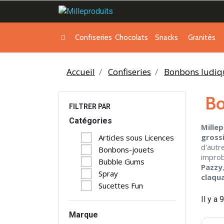
Confiseries
Chocolats
Snacks
Granités
Accueil
Confiseries
Bonbons ludiq
Bo
FILTRER PAR
Catégories
Mille
gross
Articles sous Licences
d'autr
Bonbons-jouets
improb
Bubble Gums
Pazzy
Spray
claqu
Sucettes Fun
Il y a 
Marque