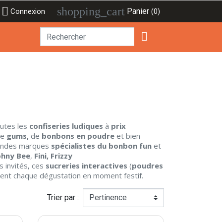

shopping_cart
Panier
Connexion
(0)

utes les
confiseries ludiques
à
prix
e
gums,
de
bonbons en poudre
et bien
grandes marques
spécialistes du bonbon fun
et
ohny Bee
,
Fini,
Frizzy
s invités, ces
sucreries interactives
(
poudres
rment chaque dégustation en moment festif.
Trier par :