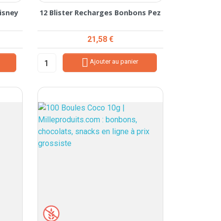
isney
12 Blister Recharges Bonbons Pez
Prix
21,58 €

Ajouter au panier