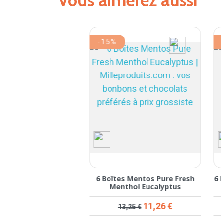
Vous aimerez aussi
-15%
s Mentos Pure Fresh
6 Boîtes Mentos Pure Fresh
6
Freshmint
Menthol Eucalyptus
rix de base
Prix
Prix de base
Prix
11,26 €
11,26 €
3,25 €
13,25 €