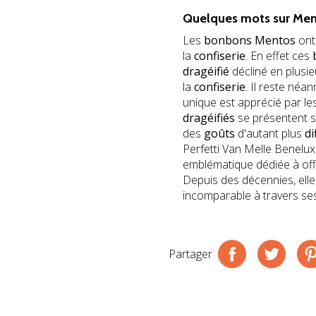
Quelques mots sur
Men
Les
bonbons Mentos
ont
la
confiserie
. En effet ces
dragéifié
décliné en plusi
la
confiserie
. Il reste néa
unique est apprécié par les
dragéifiés
se présentent 
des
goûts
d'autant plus
di
Perfetti Van Melle Benelux
emblématique dédiée à offr
Depuis des décennies, elle
incomparable à travers ses 
Partager