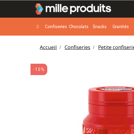
Confiseries
Chocolats
Snacks
Granités
Accueil
Confiseries
Petite confiser
-15%