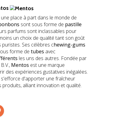
tos
 une place à part dans le monde de
bonbons
sont sous forme de
pastille
eurs parfums sont inclassables pour
nmoins un choix de qualité tant son goût
 puristes. Ses célèbres c
hewing-gums
sous forme de
tubes
avec
fférents
les uns des autres. Fondée par
 B.V.,
Mentos
est une marque
ir des expériences gustatives inégalées.
 s'efforce d'apporter une fraîcheur
produits, alliant innovation et qualité.