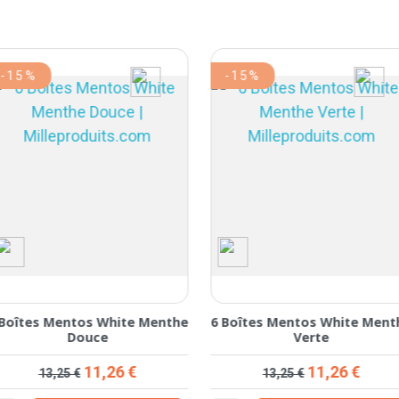
-15%
-15%
 Boîtes Mentos White Menthe
6 Boîtes Mentos White Ment
Douce
Verte
Prix de base
Prix
Prix de base
Prix
11,26 €
11,26 €
13,25 €
13,25 €