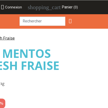

shopping_cart
Panier
Connexion
(0)

h Fraise
S MENTOS
ESH FRAISE
 kg
5%