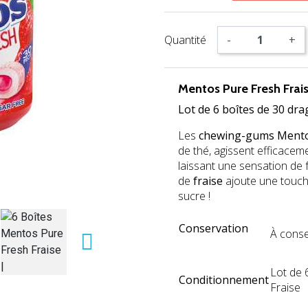
Quantité
-
+
Mentos Pure Fresh Frai
Lot de 6 boîtes de 30 dr
Les
chewing-gums Mento
de thé, agissent efficaceme
laissant une sensation de 
de
fraise
ajoute une touche
sucre !
Conservation
À conse

Lot de 
Conditionnement
Fraise