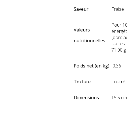
Saveur
Fraise
Pour 10
Valeurs
énergét
(dont a
nutritionnelles
sucres: 
71.00 g
Poids net (en kg)
0.36
Texture
Fourré
Dimensions:
15.5 cm
ih