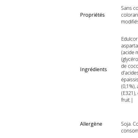
Sans co
Propriétés
coloran
modifi
Edulcora
asparta
(acide m
(glycéro
de coco
Ingrédients
d'acides
épaissi
(0,1%),
(E321),
fruit.|
Allergène
Soja. C
consomm