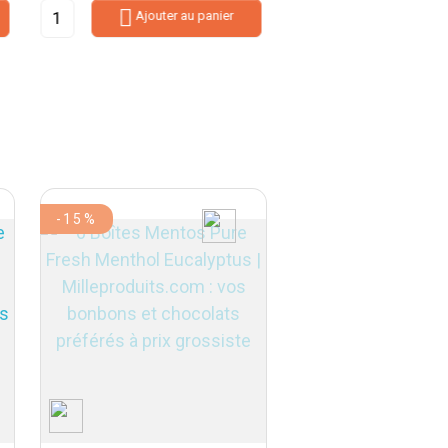

Ajouter au panier
-15%
-10%