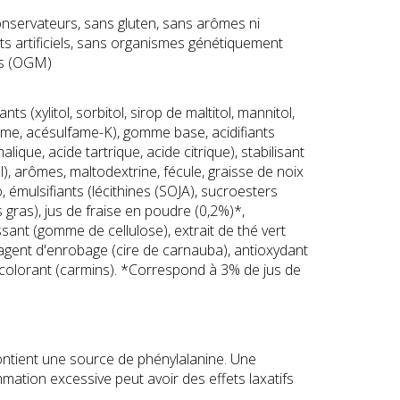
nservateurs, sans gluten, sans arômes ni
ts artificiels, sans organismes génétiquement
és (OGM)
nts (xylitol, sorbitol, sirop de maltitol, mannitol,
me, acésulfame-K), gomme base, acidifiants
alique, acide tartrique, acide citrique), stabilisant
l), arômes, maltodextrine, fécule, graisse de noix
, émulsifiants (lécithines (SOJA), sucroesters
 gras), jus de fraise en poudre (0,2%)*,
ssant (gomme de cellulose), extrait de thé vert
 agent d'enrobage (cire de carnauba), antioxydant
 colorant (carmins). *Correspond à 3% de jus de
ontient une source de phénylalanine. Une
ation excessive peut avoir des effets laxatifs