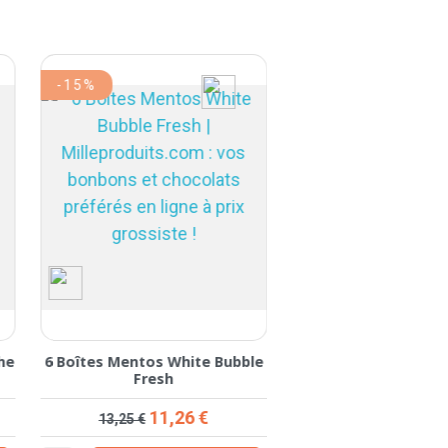
-15%
he
6 Boîtes Mentos White Bubble
Fresh
Prix de base
Prix
11,26 €
13,25 €