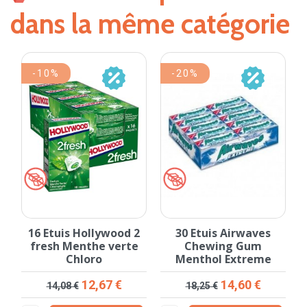
dans la même catégorie
-10%
-20%
16 Etuis Hollywood 2
30 Etuis Airwaves
fresh Menthe verte
Chewing Gum
Chloro
Menthol Extreme
Prix de base
Prix
Prix de base
Prix
12,67 €
14,60 €
14,08 €
18,25 €