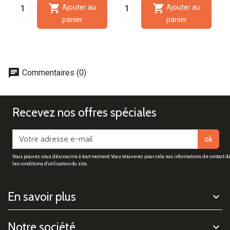


Ajouter au
Ajouter au
panier
panier
chat
Commentaires (0)
Recevez nos offres spéciales
ok
Vous pouvez vous désinscrire à tout moment. Vous trouverez pour cela nos informations de contact d
les conditions d'utilisation du site.
En savoir plus
Notre société