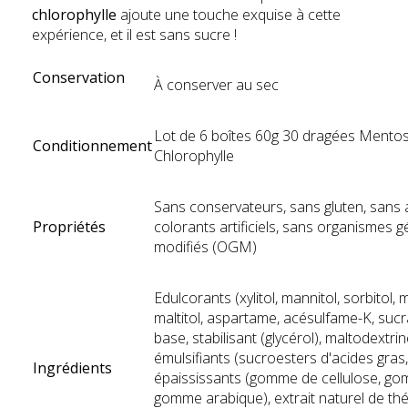
chlorophylle
ajoute une touche exquise à cette
expérience, et il est sans sucre !
Conservation
À conserver au sec
Lot de 6 boîtes 60g 30 dragées Mento
Conditionnement
Chlorophylle
Sans conservateurs, sans gluten, sans
Propriétés
colorants artificiels, sans organismes 
modifiés (OGM)
Edulcorants (xylitol, mannitol, sorbitol, m
maltitol, aspartame, acésulfame-K, suc
base, stabilisant (glycérol), maltodextri
émulsifiants (sucroesters d'acides gras, 
Ingrédients
épaississants (gomme de cellulose, g
gomme arabique), extrait naturel de thé