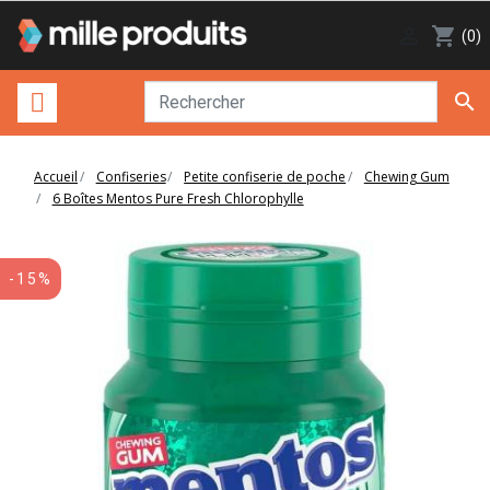

shopping_cart
(0)

Accueil
Confiseries
Petite confiserie de poche
Chewing Gum
6 Boîtes Mentos Pure Fresh Chlorophylle
-15%