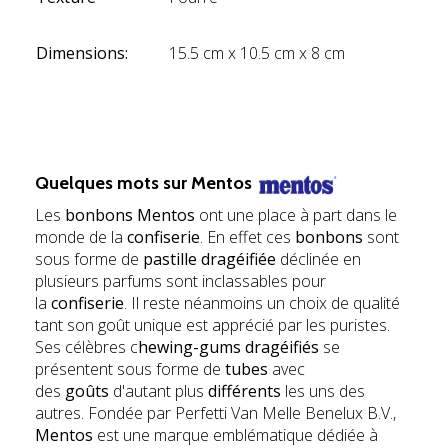
Dimensions:
15.5 cm x 10.5 cm x 8 cm
ih
Quelques mots sur
Mentos
Les
bonbons Mentos
ont une place à part dans le
monde de la
confiserie
. En effet ces
bonbons
sont
sous forme de
pastille dragéifiée
déclinée en
plusieurs parfums sont inclassables pour
la
confiserie
. Il reste néanmoins un choix de qualité
tant son goût unique est apprécié par les puristes.
Ses célèbres c
hewing-gums dragéifiés
se
présentent sous forme de
tubes
avec
des
goûts
d'autant plus
différents
les uns des
autres. Fondée par Perfetti Van Melle Benelux B.V.,
Mentos
est une marque emblématique dédiée à