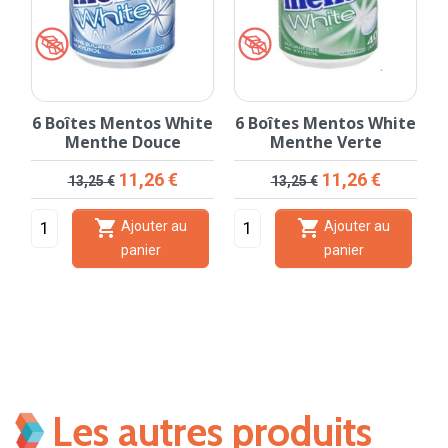
e
6 Boîtes Mentos White
6 Boîtes Mentos White
6
Menthe Douce
Menthe Verte
Prix de base
Prix
Prix de base
Prix
11,26 €
11,26 €
13,25 €
13,25 €


Ajouter au
Ajouter au
panier
panier
Les autres produits