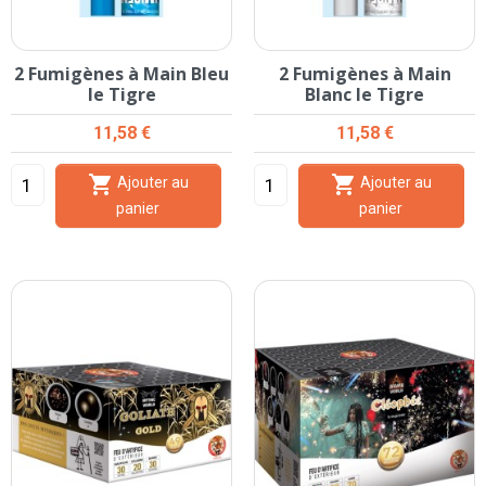
2 Fumigènes à Main Bleu
2 Fumigènes à Main
le Tigre
Blanc le Tigre
Prix
Prix
11,58 €
11,58 €


Ajouter au
Ajouter au
panier
panier