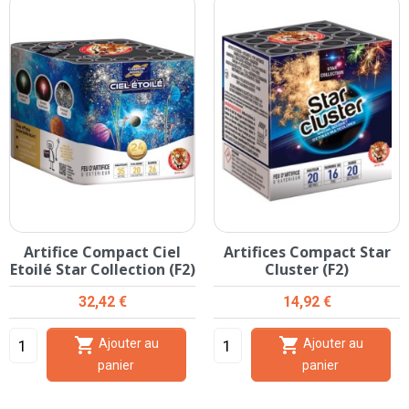
Artifice Compact Ciel
Artifices Compact Star
Etoilé Star Collection (F2)
Cluster (F2)
Prix
Prix
32,42 €
14,92 €


Ajouter au
Ajouter au
panier
panier