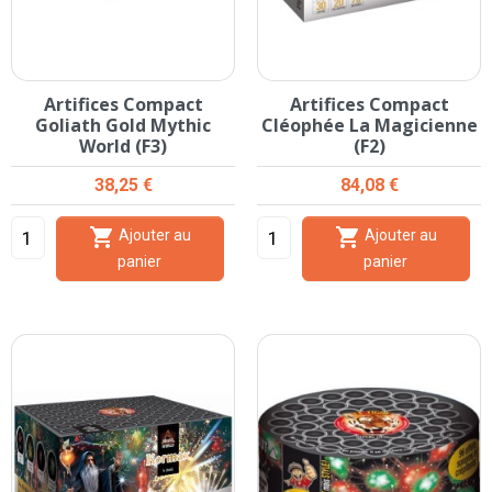
Artifices Compact
Artifices Compact
Goliath Gold Mythic
Cléophée La Magicienne
World (F3)
(F2)
Prix
Prix
38,25 €
84,08 €


Ajouter au
Ajouter au
panier
panier