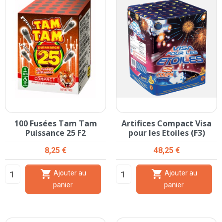
100 Fusées Tam Tam
Artifices Compact Visa
Puissance 25 F2
pour les Etoiles (F3)
Prix
Prix
8,25 €
48,25 €


Ajouter au
Ajouter au
panier
panier