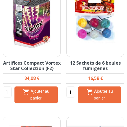
Artifices Compact Vortex
12 Sachets de 6 boules
Star Collection (F2)
fumigènes
Prix
Prix
34,08 €
16,58 €


Ajouter au
Ajouter au
panier
panier