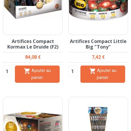
Artifices Compact
Artifices Compact Little
Kormax Le Druide (F2)
Big "Tony"
Prix
Prix
84,08 €
7,42 €


Ajouter au
Ajouter au
panier
panier