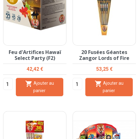
Feu d'Artifices Hawaï
20 Fusées Géantes
Select Party (F2)
Zangor Lords of Fire
Prix
Prix
42,42 €
53,25 €


Ajouter au
Ajouter au
panier
panier