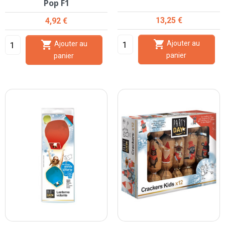
Pop F1
Prix
Prix
13,25 €
4,92 €


Ajouter au
Ajouter au
panier
panier