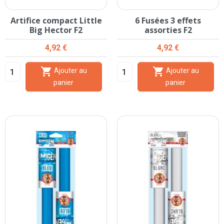
Artifice compact Little
6 Fusées 3 effets
Big Hector F2
assorties F2
Prix
Prix
4,92 €
4,92 €


Ajouter au
Ajouter au
panier
panier