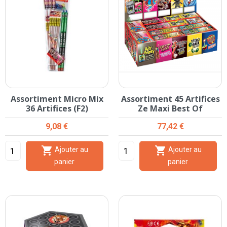
Assortiment Micro Mix
Assortiment 45 Artifices
36 Artifices (F2)
Ze Maxi Best Of
Prix
Prix
9,08 €
77,42 €


Ajouter au
Ajouter au
panier
panier