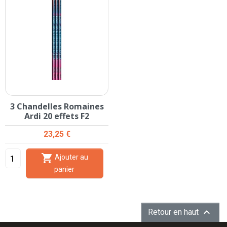
3 Chandelles Romaines
Ardi 20 effets F2
Prix
23,25 €

Ajouter au
panier

Retour en haut