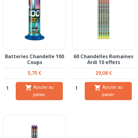
Batteries Chandelle 100
60 Chandelles Romaines
Coups
Ardi 10 effets
Prix
Prix
5,75 €
29,08 €


Ajouter au
Ajouter au
panier
panier