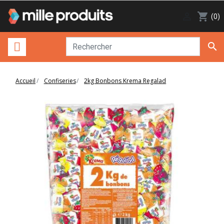

shopping_cart
(0)

Accueil
Confiseries
2kg Bonbons Krema Regalad