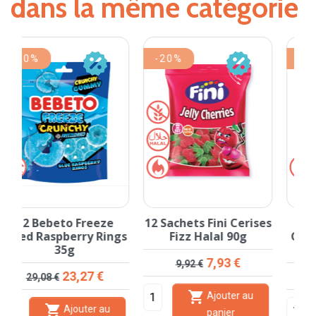
dans la même catégorie
-20%
-20%
12 Sachets Fini Cerises
12 sachets Fini
s
Fizz Halal 90g
Ceintures Multifruits
Fizz 90g
Prix de base
Prix
7,93 €
9,92 €
Prix de base
Prix
7,93 €
9,92 €

Ajouter au

Ajouter au
panier