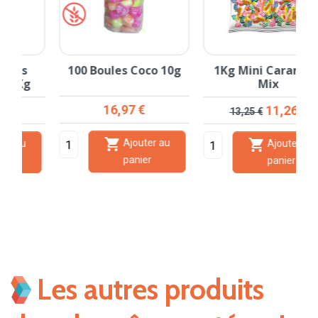
100 Boules Coco 10g
1Kg Mini Carambar
Mix
Prix
16,97 €
Prix de base
Prix
11,26 €
13,25 €


Ajouter au
Ajouter au
panier
panier
Les autres produits