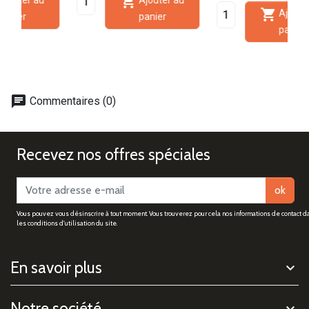


Ajouter au
panier
panier
chat
Commentaires (0)
Recevez nos offres spéciales
ok
Vous pouvez vous désinscrire à tout moment. Vous trouverez pour cela nos informations de contact d
les conditions d'utilisation du site.
En savoir plus
Notre société