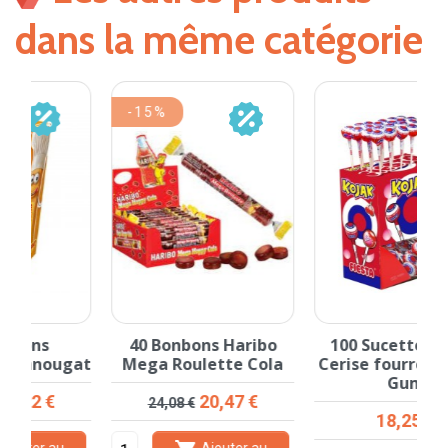
dans la même catégorie
-15%
40 Bonbons Haribo
100 Sucettes Kojak
at
Mega Roulette Cola
Cerise fourrée Bubble
Gum
Prix de base
Prix
20,47 €
24,08 €
Prix
18,25 €
Ajouter au