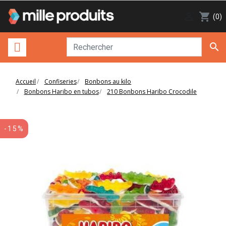

shopping_cart
(0)

Accueil
Confiseries
Bonbons au kilo
Bonbons Haribo en tubos
210 Bonbons Haribo Crocodile
-15%