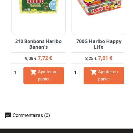
210 Bonbons Haribo
700G Haribo Happy
Banan's
Life
Prix de base
Prix
Prix de base
Prix
7,72 €
7,01 €
9,08 €
8,25 €


Ajouter au
Ajouter au
panier
panier
chat
Commentaires (0)