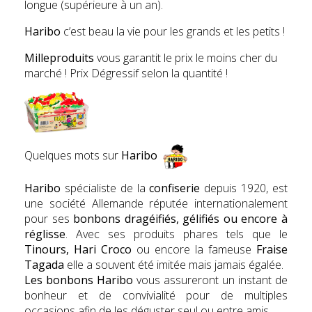
longue (supérieure à un an).
Haribo
c’est beau la vie pour les grands et les petits !
Milleproduits
vous garantit le prix le moins cher du
marché ! Prix Dégressif selon la quantité !
Quelques mots sur
Haribo
Haribo
spécialiste de la
confiserie
depuis 1920, est
une société Allemande réputée internationalement
pour ses
bonbons dragéifiés, gélifiés ou encore à
réglisse
. Avec ses produits phares tels que le
Tinours, Hari Croco
ou encore la fameuse
Fr
aise
Tagada
elle a souvent été imitée mais jamais égalée.
Les bonbons Haribo
vous assureront un instant de
bonheur et de convivialité pour de multiples
occasions afin de les déguster seul ou entre amis.