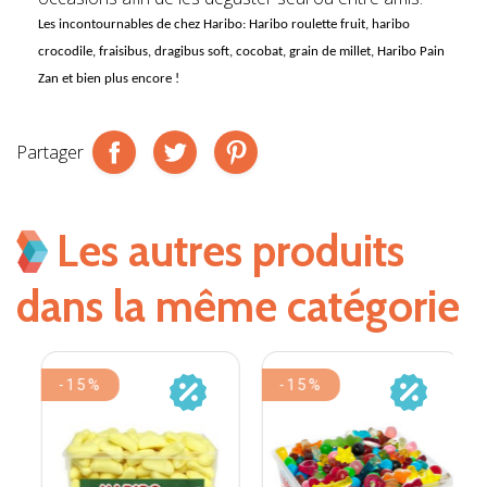
Les incontournables de chez
Haribo
: Haribo roulette fruit, haribo
crocodile, fraisibus, dragibus soft, cocobat, grain de millet, Haribo Pain
Zan et bien plus encore !
Partager
Les autres produits
dans la même catégorie
-15%
-15%