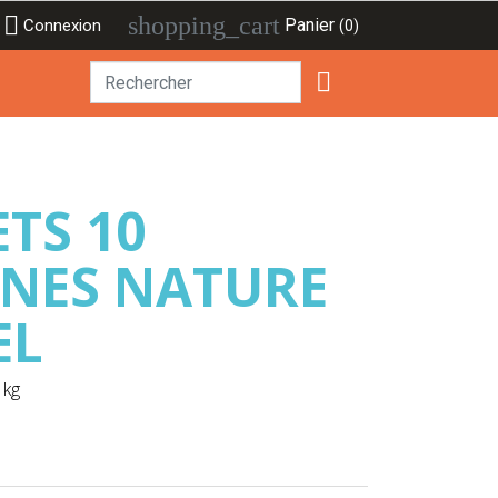

shopping_cart
Panier
Connexion
(0)

ETS 10
NES NATURE
EL
 kg