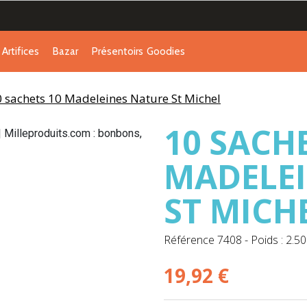
Artifices
Bazar
Présentoirs
Goodies
 sachets 10 Madeleines Nature St Michel
10 SACH
MADELEI
ST MICH
Référence
7408
-
Poids : 2.50
19,92 €