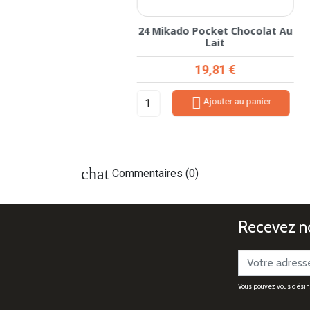
 Tam Classique St
24 Mikado Pocket Chocolat Au
Michel
Lait
Prix
Prix
30,75 €
19,81 €


Ajouter au panier
Ajouter au panier
chat
Commentaires (0)
Recevez no
Vous pouvez vous désinsc