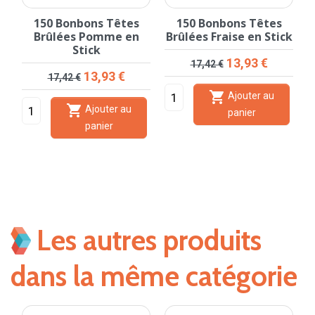
150 Bonbons Têtes
150 Bonbons Têtes
Brûlées Pomme en
Brûlées Fraise en Stick
Stick
Prix de base
Prix
13,93 €
17,42 €
Prix de base
Prix
13,93 €
17,42 €

Ajouter au

Ajouter au
panier
panier
Les autres produits
dans la même catégorie