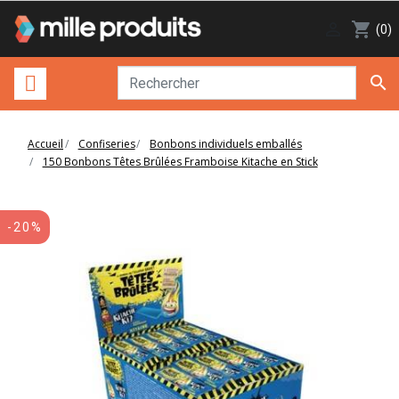

shopping_cart
(0)

Accueil
Confiseries
Bonbons individuels emballés
150 Bonbons Têtes Brûlées Framboise Kitache en Stick
-20%