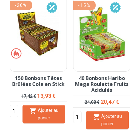
-20%
-15%
150 Bonbons Têtes
40 Bonbons Haribo
Brûlées Cola en Stick
Mega Roulette Fruits
Acidulés
Prix de base
Prix
13,93 €
17,42 €
Prix de base
Prix
20,47 €
24,08 €

Ajouter au

Ajouter au
panier
panier